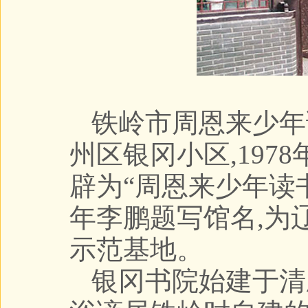
铁岭市周恩来少年
州区银冈小区,197
辟为“周恩来少年读书旧
年李鹏题写馆名,为
示范基地。
银冈书院始建于清顺