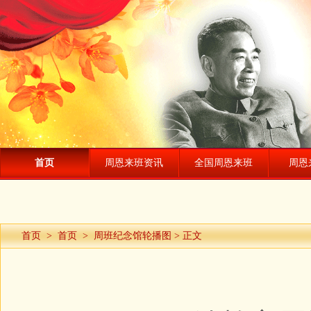
首页
周恩来班资讯
全国周恩来班
周恩
首页
>
首页
>
周班纪念馆轮播图
> 正文