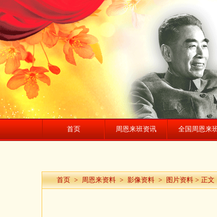
首页
周恩来班资讯
全国周恩来
首页
>
周恩来资料
>
影像资料
>
图片资料
> 正文