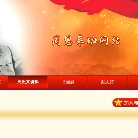
班
周恩来资料
书画展
励志馆