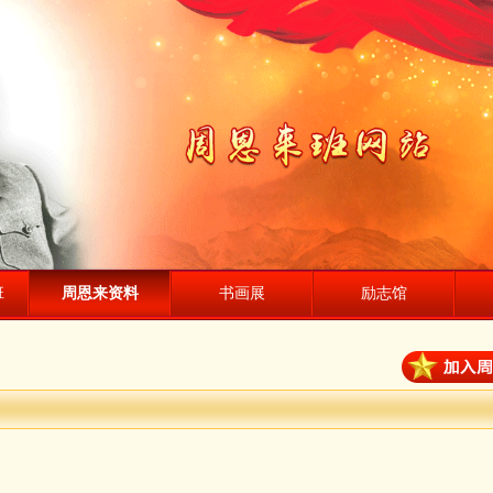
班
周恩来资料
书画展
励志馆