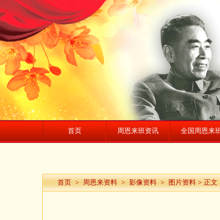
首页
周恩来班资讯
全国周恩来
首页
>
周恩来资料
>
影像资料
>
图片资料
> 正文