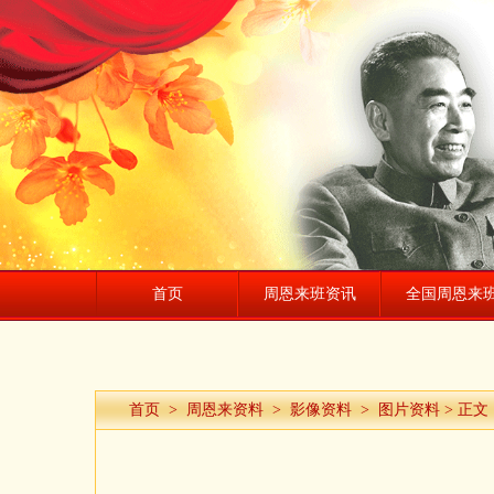
首页
周恩来班资讯
全国周恩来
首页
>
周恩来资料
>
影像资料
>
图片资料
> 正文