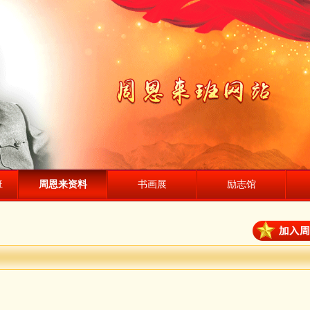
班
周恩来资料
书画展
励志馆