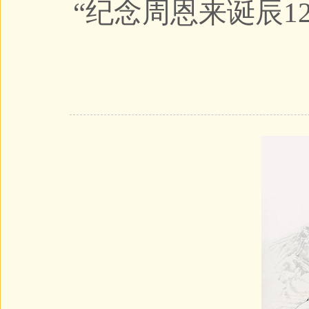
“纪念周恩来诞辰1